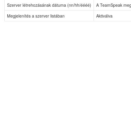
Szerver létrehozásának dátuma (nn/hh/éééé)
A TeamSpeak meghiú
Megjelenítés a szerver listában
Aktiválva