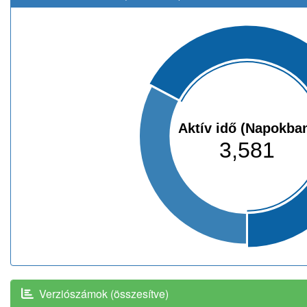
Aktív idő (Napokba
3,581
Verziószámok (összesítve)