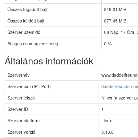
Összes fogadott bájt
819.01 MiB
Összes küldött bájt
877.45 MiB
Szerver üzemidő
08
Nap,
17
Óra,
Átlagos csomagveszteség
0 %
Általános információk
Szervernév
www.daddelfreund
Szerver cím (IP : Port)
daddelfreunde-co
Szerver jelszó
Nincs (a szerver p
Szerver ID
1
Szerver platform
Linux
Szerver verzió
3.13.8