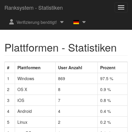
Ranksystem - Statistiken
Verifizierung benötigt!
Plattformen - Statistiken
#
Plattformen
User Anzahl
Prozent
1
Windows
869
97.5 %
2
OS X
8
0.9 %
3
iOS
7
0.8 %
4
Android
4
0.4 %
5
Linux
2
0.2 %