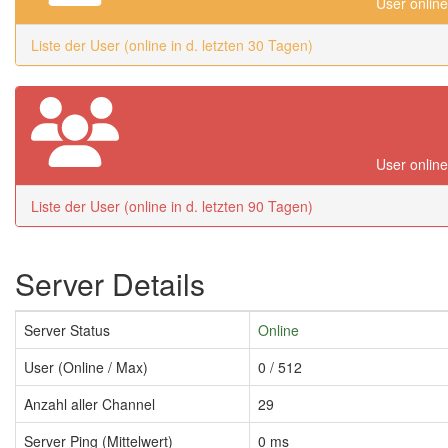
User online
Liste der User (online in d. letzten 30 Tagen)
User online
Liste der User (online in d. letzten 90 Tagen)
Server Details
Server Status
Online
User (Online / Max)
0 / 512
Anzahl aller Channel
29
Server Ping (Mittelwert)
0 ms