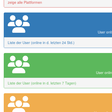
zeige alle Plattformen
User onli
Liste der User (online in d. letzten 24 Std.)
User onlin
Liste der User (online in d. letzten 7 Tagen)